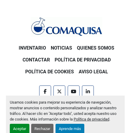
INVENTARIO
NOTICIAS
QUIENES SOMOS
CONTACTAR
POLÍTICA DE PRIVACIDAD
POLÍTICA DE COOKIES
AVISO LEGAL
facebook
twitter
youtube
linkedin
Usamos cookies para mejorar su experiencia de navegación,
Machinio System
sitio web de
Machinio
mostrar anuncios o contenido personalizados y analizar nuestro
tráfico. Al hacer clic en "Aceptar todo", usted acepta nuestro uso
Administrar cookies
de cookies. Más información sobre la
Política de privacidad
.
Aceptar
Rechazar
Aprende más