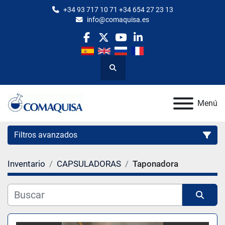
+34 93 717 10 71 +34 654 27 23 13
info@comaquisa.es
facebook
twitter
youtube
linkedin
Buscar
Menú
Filtros avanzados
Inventario
CAPSULADORAS
Taponadora
Categoría
Fabricante
Ordenar por