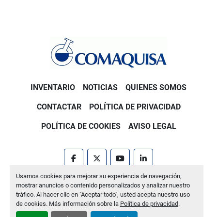
INVENTARIO
NOTICIAS
QUIENES SOMOS
CONTACTAR
POLÍTICA DE PRIVACIDAD
POLÍTICA DE COOKIES
AVISO LEGAL
facebook
twitter
youtube
linkedin
Usamos cookies para mejorar su experiencia de navegación,
Machinio System
sitio web de
Machinio
mostrar anuncios o contenido personalizados y analizar nuestro
tráfico. Al hacer clic en "Aceptar todo", usted acepta nuestro uso
Administrar cookies
de cookies. Más información sobre la
Política de privacidad
.