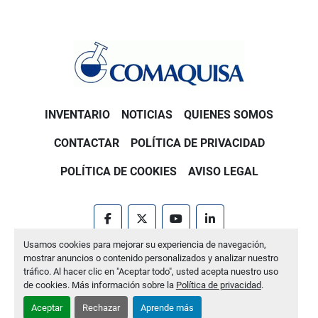
INVENTARIO
NOTICIAS
QUIENES SOMOS
CONTACTAR
POLÍTICA DE PRIVACIDAD
POLÍTICA DE COOKIES
AVISO LEGAL
facebook
twitter
youtube
linkedin
Usamos cookies para mejorar su experiencia de navegación,
Machinio System
sitio web de
Machinio
mostrar anuncios o contenido personalizados y analizar nuestro
tráfico. Al hacer clic en "Aceptar todo", usted acepta nuestro uso
Administrar cookies
de cookies. Más información sobre la
Política de privacidad
.
Aceptar
Rechazar
Aprende más