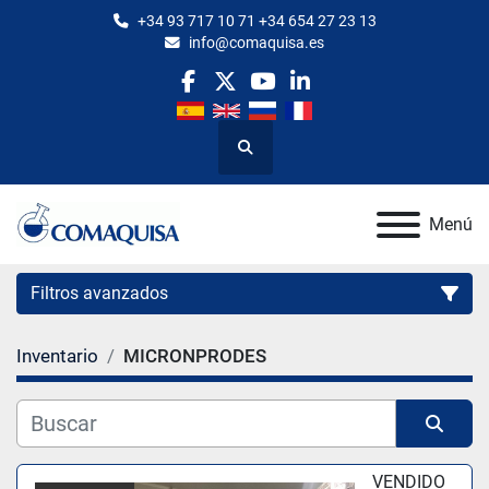
+34 93 717 10 71 +34 654 27 23 13
info@comaquisa.es
facebook
twitter
youtube
linkedin
Buscar
Menú
Filtros avanzados
Inventario
MICRONPRODES
Categoría
Fabricante
Ordenar por
VENDIDO