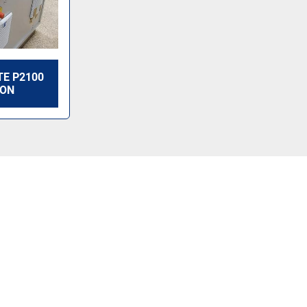
TE P2100
ION