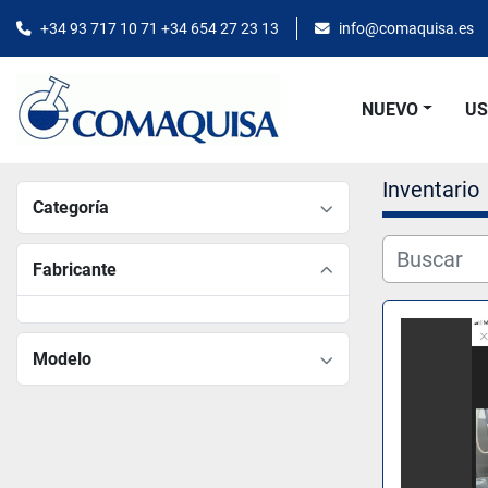
+34 93 717 10 71 +34 654 27 23 13
info@comaquisa.es
NUEVO
U
Inventario
Categoría
Fabricante
Modelo