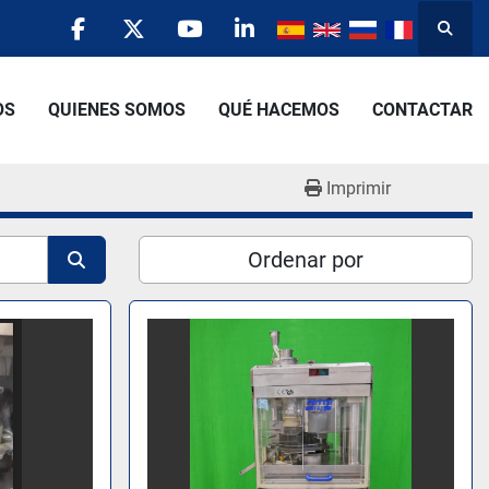
Busca
facebook
twitter
youtube
linkedin
OS
QUIENES SOMOS
QUÉ HACEMOS
CONTACTAR
Imprimir
Ordenar por