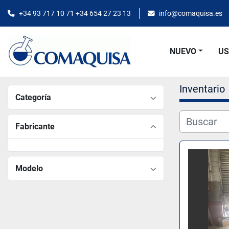
+34 93 717 10 71 +34 654 27 23 13
info@comaquisa.es
NUEVO
U
Inventario
Categoría
Fabricante
Modelo