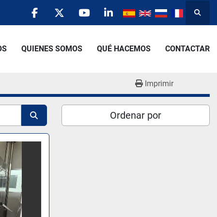
Busca
facebook
twitter
youtube
linkedin
OS
QUIENES SOMOS
QUÉ HACEMOS
CONTACTAR
Imprimir
Ordenar por