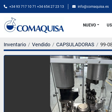
+34 93 717 10 71 +34 654 27 23 13
info@comaquisa.es
NUEVO
U
Inventario
Vendido
CAPSULADORAS
99-0