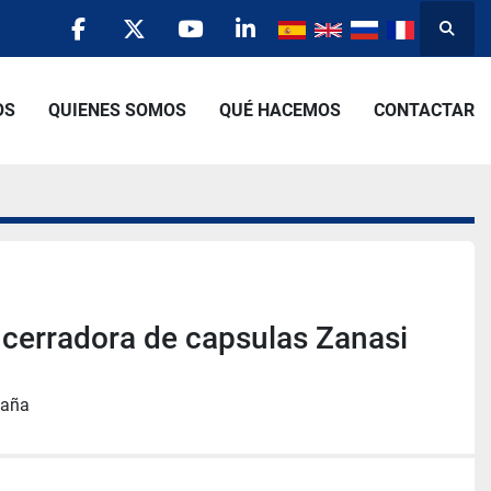
Busca
facebook
twitter
youtube
linkedin
OS
QUIENES SOMOS
QUÉ HACEMOS
CONTACTAR
 cerradora de capsulas Zanasi
paña