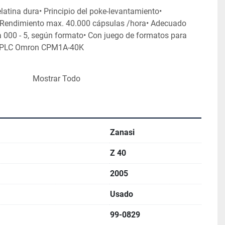
latina dura
• Principio del poke-levantamiento
• 
 Rendimiento max. 40.000 cápsulas /hora
• Adecuado 
 000 - 5, según formato
• Con juego de formatos para 
 PLC Omron CPM1A-40K
z
Mostrar Todo
Zanasi
Z 40
2005
Usado
99-0829