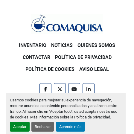
INVENTARIO
NOTICIAS
QUIENES SOMOS
CONTACTAR
POLÍTICA DE PRIVACIDAD
POLÍTICA DE COOKIES
AVISO LEGAL
facebook
twitter
youtube
linkedin
Usamos cookies para mejorar su experiencia de navegación,
Machinio System
sitio web de
Machinio
mostrar anuncios o contenido personalizados y analizar nuestro
tráfico. Al hacer clic en "Aceptar todo", usted acepta nuestro uso
Administrar cookies
de cookies. Más información sobre la
Política de privacidad
.
Aceptar
Rechazar
Aprende más