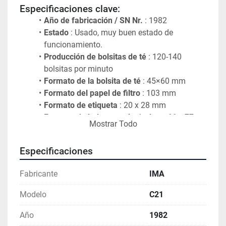
Especificaciones clave:
Año de fabricación / SN Nr.
 : 1982
Estado
 : Usado, muy buen estado de 
funcionamiento.
Producción de bolsitas de té
 : 120-140 
bolsitas por minuto
Formato de la bolsita de té
 : 45×60 mm
Formato del papel de filtro
 : 103 mm
Formato de etiqueta
 : 20 x 28 mm
Formato de bolsa exterior/sobre
 : ​​66 x 77 
Mostrar Todo
mm
Conexión entre cadena de etiquetas y 
Especificaciones
bolsita de té
 : por grapa
Dispositivo de encajonado/encartonado
 : a 
Fabricante
IMA
bordo
Contador
 : Sí
Modelo
C21
Dimensiones
 : 2525 x 1900 x 2365(alto) mm
Peso
 : 2.100 kg (sin caja)
Año
1982