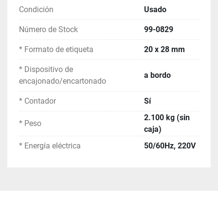
Energía eléctrica
 : 50/60Hz, 220V
Condición
Usado
La máquina está en 
excelentes condiciones de 
funcionamiento
 y proporciona un alto rendimiento, 
Número de Stock
99-0829
lo que la hace ideal para líneas de producción de té 
que buscan operaciones confiables, rápidas y 
* Formato de etiqueta
20 x 28 mm
eficientes.
* Dispositivo de
a bordo
encajonado/encartonado
* Contador
Sí
2.100 kg (sin
* Peso
caja)
* Energía eléctrica
50/60Hz, 220V