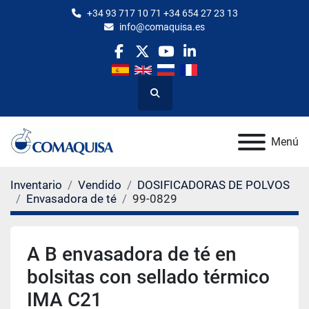
+34 93 717 10 71 +34 654 27 23 13
info@comaquisa.es
facebook
twitter
youtube
linkedin
Buscar
Menú
Inventario
Vendido
DOSIFICADORAS DE POLVOS
Envasadora de té
99-0829
A B envasadora de té en
bolsitas con sellado térmico
IMA C21