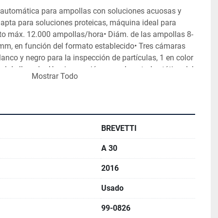
 automática para ampollas con soluciones acuosas y 
 apta para soluciones proteicas, máquina ideal para 
to máx. 12.000 ampollas/hora
• Diám. de las ampollas 8-
mm, en función del formato establecido
• Tres cámaras 
lanco y negro para la inspección de partículas, 1 en color 
vel de llenado
• Una inspección para el control estático del 
Mostrar Todo
rma, código de color del anillo)
• Una inspección para el 
unta de la ampolla (cosméticos, control OPC del punto de 
predeterminado)
• Juegos de formatos para ampollas de 
ml (diám.m. 14,75 mm), 10 ml (diám. 17,75 mm)
• Carga 
ente a través de casetes
• Salida en cinta transportadora 
BREVETTI
as buenas hacia la máquina posterior (aprox. 300 mm de 
A 30
ollas defectuosas en casetes estándar de Brevetii
• PLC 
emens Simatic, Idiomas del menú Alemán + inglés
• 
2016
/50Hz
• Último mantenimiento realizado por el técnico 
suministra documentación de cualificación
• ¡Sólo 350 
Usado
!
99-0826