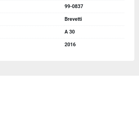
a en las instalaciones del operador en Suiza y puede 
99-0837
Brevetti
A 30
2016