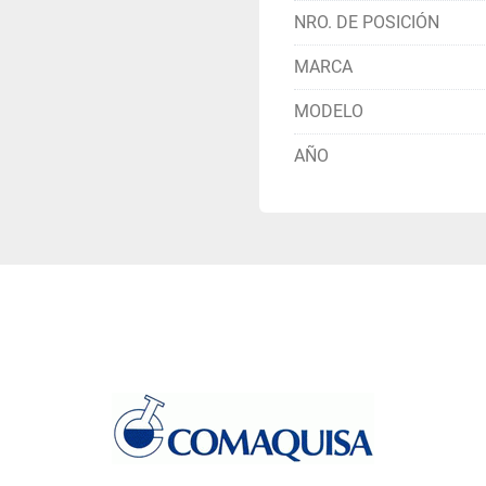
• La máquina se encuentr
NRO. DE POSICIÓN
inspeccionarse allí
MARCA
MODELO
AÑO