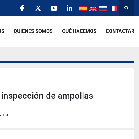
Busca
facebook
twitter
youtube
linkedin
OS
QUIENES SOMOS
QUÉ HACEMOS
CONTACTAR
 inspección de ampollas
paña