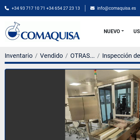
+34 93 717 10 71 +34 654 27 23 13
info@comaquisa.es
NUEVO
U
Inventario
Vendido
OTRAS...
Inspección d