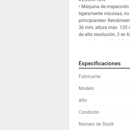
• Máquina de inspección
ligeramente viscosas, no
principiantes
• Rendimien
36 mm, altura máx. 135 
de alta resolución, 2 en b
para la inspección del ni
extremo de la ampolla (fo
control dinámico de la p
color y punto de rotura 
Especificaciones
1+2 ml (Ø 10,75 mm), 5 
de las ampollas manualm
Fabricante
de una vía de las ampoll
Modelo
largo)
• Expulsión de amp
Siemens S7-300
• HMI Si
Año
Connection el. 220/24V
Brevetti en 02/2023
• Se 
Condición
horas de funcionamiento
Número de Stock