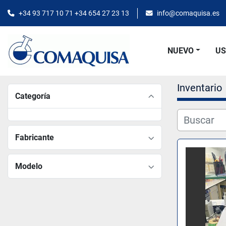
+34 93 717 10 71 +34 654 27 23 13
info@comaquisa.es
NUEVO
U
Inventario
Categoría
Fabricante
Modelo