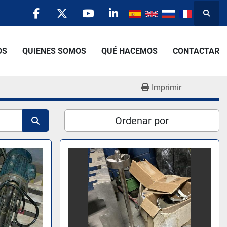
Busca
facebook
twitter
youtube
linkedin
OS
QUIENES SOMOS
QUÉ HACEMOS
CONTACTAR
Imprimir
Ordenar por