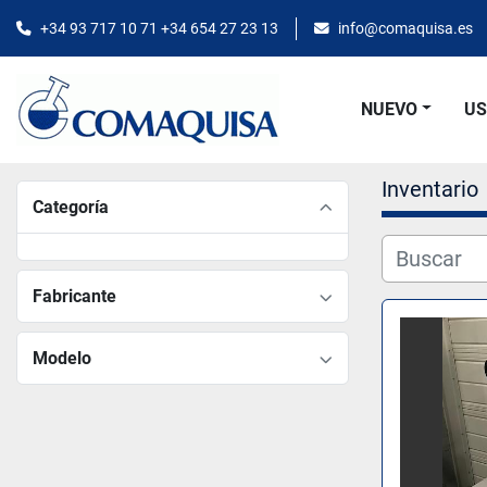
+34 93 717 10 71 +34 654 27 23 13
info@comaquisa.es
NUEVO
U
Inventario
Categoría
Fabricante
Modelo