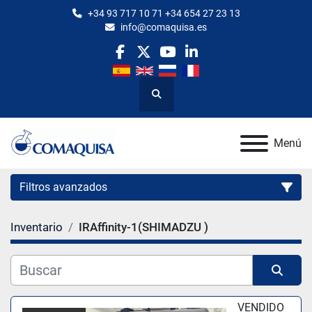
+34 93 717 10 71 +34 654 27 23 13
info@comaquisa.es
facebook
twitter
youtube
linkedin
Buscar
Menú
Filtros avanzados
Inventario
IRAffinity-1(SHIMADZU )
Categoría
Fabricante
Ordenar por
VENDIDO