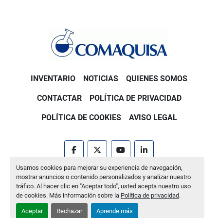
INVENTARIO
NOTICIAS
QUIENES SOMOS
CONTACTAR
POLÍTICA DE PRIVACIDAD
POLÍTICA DE COOKIES
AVISO LEGAL
facebook
twitter
youtube
linkedin
Usamos cookies para mejorar su experiencia de navegación,
Machinio System
sitio web de
Machinio
mostrar anuncios o contenido personalizados y analizar nuestro
tráfico. Al hacer clic en "Aceptar todo", usted acepta nuestro uso
Administrar cookies
de cookies. Más información sobre la
Política de privacidad
.
Aceptar
Rechazar
Aprende más