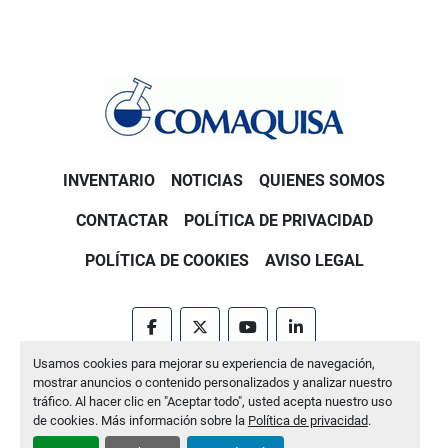
INVENTARIO
NOTICIAS
QUIENES SOMOS
CONTACTAR
POLÍTICA DE PRIVACIDAD
POLÍTICA DE COOKIES
AVISO LEGAL
facebook
twitter
youtube
linkedin
Usamos cookies para mejorar su experiencia de navegación,
Machinio System
sitio web de
Machinio
mostrar anuncios o contenido personalizados y analizar nuestro
tráfico. Al hacer clic en "Aceptar todo", usted acepta nuestro uso
Administrar cookies
de cookies. Más información sobre la
Política de privacidad
.