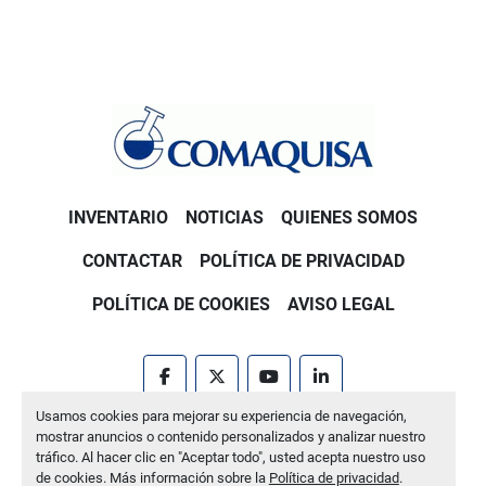
INVENTARIO
NOTICIAS
QUIENES SOMOS
CONTACTAR
POLÍTICA DE PRIVACIDAD
POLÍTICA DE COOKIES
AVISO LEGAL
facebook
twitter
youtube
linkedin
Usamos cookies para mejorar su experiencia de navegación,
Machinio System
sitio web de
Machinio
mostrar anuncios o contenido personalizados y analizar nuestro
tráfico. Al hacer clic en "Aceptar todo", usted acepta nuestro uso
Administrar cookies
de cookies. Más información sobre la
Política de privacidad
.