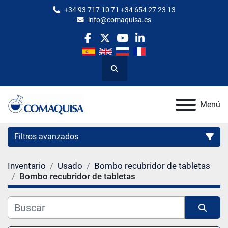
+34 93 717 10 71 +34 654 27 23 13
info@comaquisa.es
facebook
twitter
youtube
linkedin
Buscar
Menú
Filtros avanzados
Inventario
Usado
Bombo recubridor de tabletas
Categoría
Bombo recubridor de tabletas
Fabricante