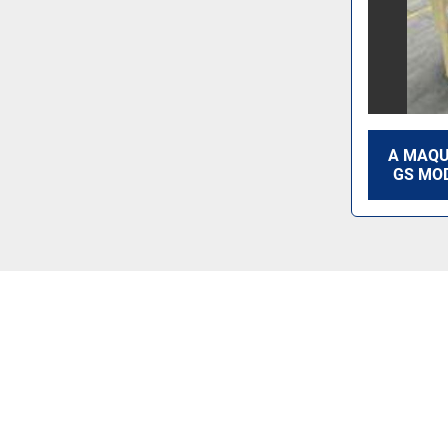
A MAQU
GS MO