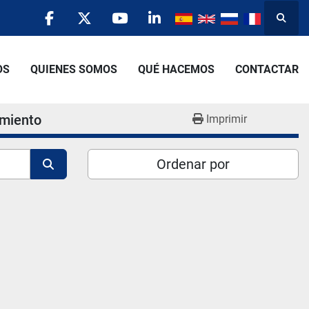
Busca
facebook
twitter
youtube
linkedin
OS
QUIENES SOMOS
QUÉ HACEMOS
CONTACTAR
imiento
Imprimir
Ordenar por