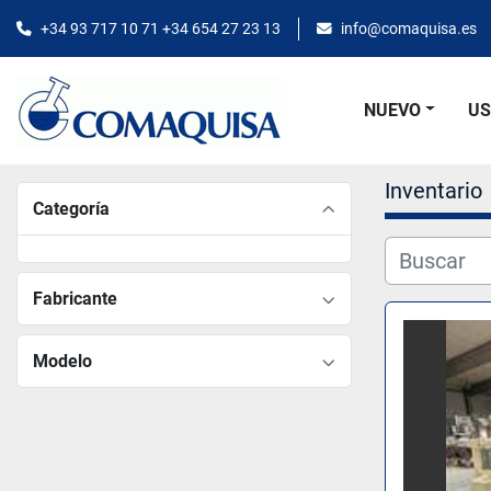
+34 93 717 10 71 +34 654 27 23 13
info@comaquisa.es
NUEVO
U
Inventario
Categoría
Fabricante
Modelo